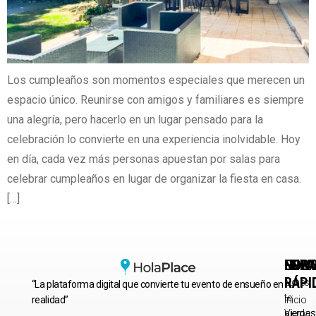
Los cumpleaños son momentos especiales que merecen un
espacio único. Reunirse con amigos y familiares es siempre
una alegría, pero hacerlo en un lugar pensado para la
celebración lo convierte en una experiencia inolvidable. Hoy
en día, cada vez más personas apuestan por salas para
celebrar cumpleaños en lugar de organizar la fiesta en casa.
[…]
HORA
ENLA
NEWS
RÁPI
Lunes
No
“La plataforma digital que convierte tu evento de ensueño en
–
te
realidad”
Inicio
Viernes
pierdas