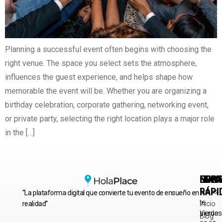
Planning a successful event often begins with choosing the
right venue. The space you select sets the atmosphere,
influences the guest experience, and helps shape how
memorable the event will be. Whether you are organizing a
birthday celebration, corporate gathering, networking event,
or private party, selecting the right location plays a major role
in the […]
HORA
ENLA
NEWS
RÁPI
Lunes
No
“La plataforma digital que convierte tu evento de ensueño en
–
te
realidad”
Inicio
Viernes
pierdas
Blog