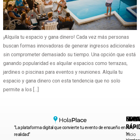
¡Alquila tu espacio y gana dinero! Cada vez más personas
buscan formas innovadoras de generar ingresos adicionales
sin comprometer demasiado su tiempo. Una opción que está
ganando popularidad es alquilar espacios como terrazas,
jardines o piscinas para eventos y reuniones. Alquila tu
espacio y gana dinero con esta tendencia que no solo
permite a los […]
HORA
ENLA
NEWS
RÁPI
Lunes
No
“La plataforma digital que convierte tu evento de ensueño en
–
te
realidad”
Inicio