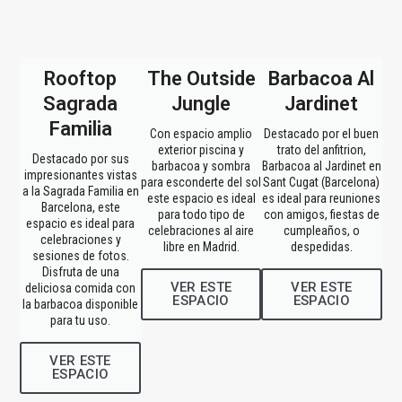
Rooftop
The Outside
Barbacoa Al
Sagrada
Jungle
Jardinet
Familia
Con espacio amplio
Destacado por el buen
exterior piscina y
trato del anfitrion,
Destacado por sus
barbacoa y sombra
Barbacoa al Jardinet en
impresionantes vistas
para esconderte del sol
Sant Cugat (Barcelona)
a la Sagrada Familia en
este espacio es ideal
es ideal para reuniones
Barcelona, este
para todo tipo de
con amigos, fiestas de
espacio es ideal para
celebraciones al aire
cumpleaños, o
celebraciones y
libre en Madrid.
despedidas.
sesiones de fotos.
Disfruta de una
VER ESTE
VER ESTE
deliciosa comida con
ESPACIO
ESPACIO
la barbacoa disponible
para tu uso.
VER ESTE
ESPACIO